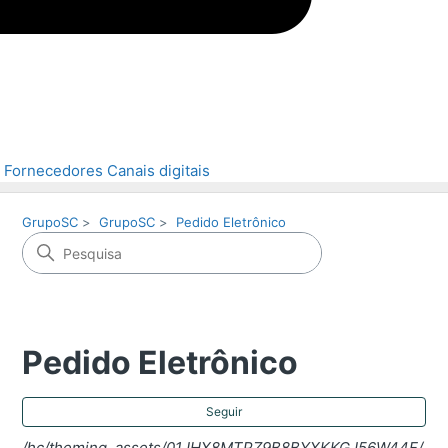
Fornecedores
Canais digitais
GrupoSC
GrupoSC
Pedido Eletrônico
Pedido Eletrônico
Ai
Seguir
/hc/theming_assets/01JHX8MTPZ9B8BYXKKGJ56W44F/